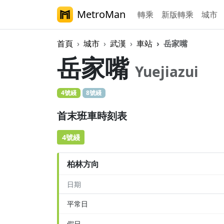
MetroMan
轉乘
新版轉乘
城市
首頁
城市
武漢
車站
岳家嘴
岳家嘴
Yuejiazui
4號綫
8號綫
首末班車時刻表
4號綫
柏林方向
日期
平常日
假日