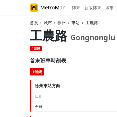
MetroMan
轉乘
新版轉乘
城市
首頁
城市
徐州
車站
工農路
工農路
Gongnonglu
1號綫
首末班車時刻表
1號綫
徐州東站方向
日期
全日