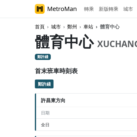
MetroMan
轉乘
新版轉乘
城市
首頁
城市
鄭州
車站
體育中心
體育中心
XUCHANG 
鄭許綫
首末班車時刻表
鄭許綫
許昌東方向
日期
全日