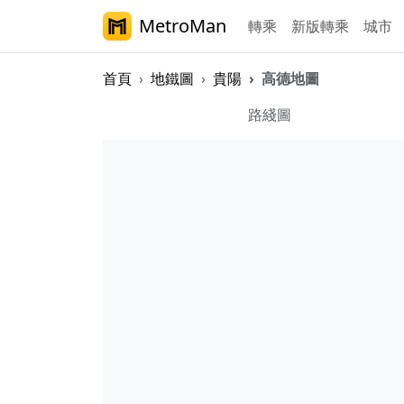
MetroMan
轉乘
新版轉乘
城市
首頁
地鐵圖
貴陽
高德地圖
貴陽軌道交通地圖
路綫圖