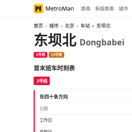
MetroMan
换乘
新版换乘
城市
首页
城市
北京
车站
东坝北
东坝北
Dongbabei
3号线
12号线
首末班车时刻表
3号线
东四十条方向
日期
工作日
节假日