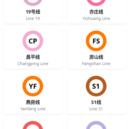
19号线
亦庄线
Line 19
Yizhuang Line
CP
FS
昌平线
房山线
Changping Line
Fangshan Line
YF
S1
燕房线
S1线
Yanfang Line
Line S1