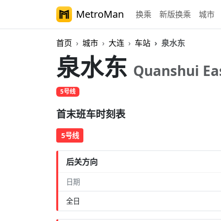
MetroMan
换乘
新版换乘
城市
首页
城市
大连
车站
泉水东
泉水东
Quanshui Ea
5号线
首末班车时刻表
5号线
后关方向
日期
全日