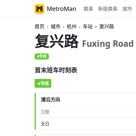
MetroMan
换乘
新版换乘
城市
首页
城市
杭州
车站
复兴路
复兴路
Fuxing Road
4号线
首末班车时刻表
4号线
浦沿方向
日期
全日