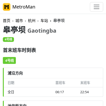
MetroMan
首页
城市
杭州
车站
皋亭坝
皋亭坝
Gaotingba
4号线
首末班车时刻表
4号线
浦沿方向
日期
首班车
末班车
全日
06:17
22:54
池华街方向