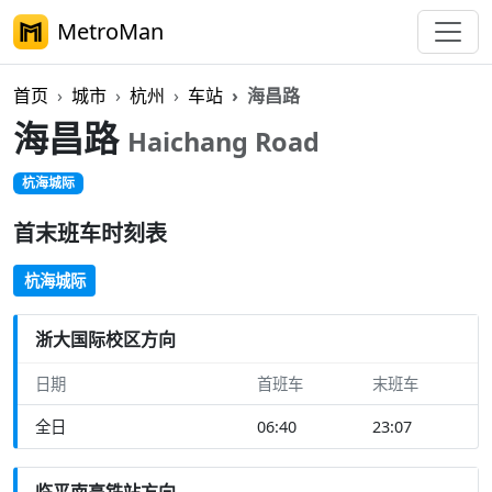
MetroMan
首页
城市
杭州
车站
海昌路
海昌路
Haichang Road
杭海城际
首末班车时刻表
杭海城际
浙大国际校区方向
日期
首班车
末班车
全日
06:40
23:07
临平南高铁站方向