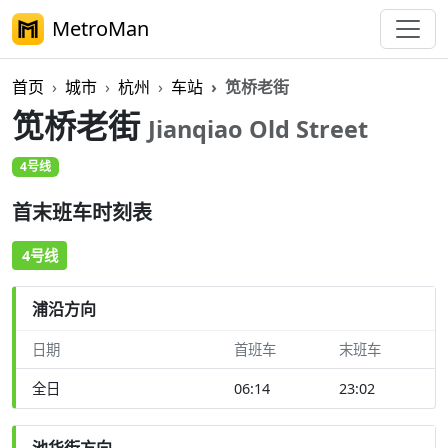
MetroMan
首页
城市
杭州
车站
笕桥老街
笕桥老街
Jianqiao Old Street
4号线
首末班车时刻表
4号线
浦沿方向
日期
首班车
末班车
全日
06:14
23:02
池华街方向