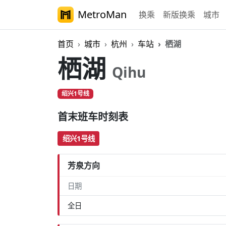
MetroMan
换乘
新版换乘
城市
首页
城市
杭州
车站
栖湖
栖湖
Qihu
绍兴1号线
首末班车时刻表
绍兴1号线
芳泉方向
日期
全日