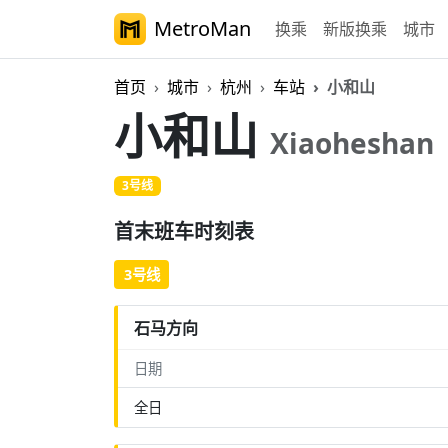
MetroMan
换乘
新版换乘
城市
首页
城市
杭州
车站
小和山
小和山
Xiaoheshan
3号线
首末班车时刻表
3号线
石马方向
日期
全日