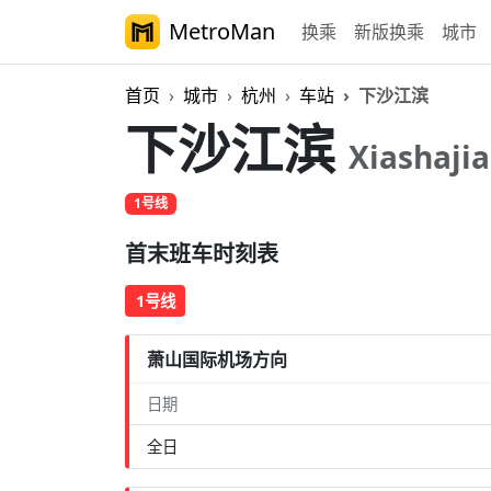
MetroMan
换乘
新版换乘
城市
首页
城市
杭州
车站
下沙江滨
下沙江滨
Xiashaji
1号线
首末班车时刻表
1号线
萧山国际机场方向
日期
全日