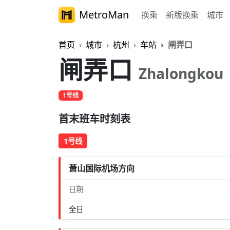
MetroMan
换乘
新版换乘
城市
首页
城市
杭州
车站
闸弄口
闸弄口
Zhalongkou
1号线
首末班车时刻表
1号线
萧山国际机场方向
日期
全日