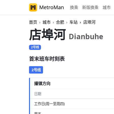
MetroMan
换乘
新版换乘
城市
首页
城市
合肥
车站
店埠河
店埠河
Dianbuhe
2号线
首末班车时刻表
2号线
撮镇方向
日期
工作日(周一至周四)
周五