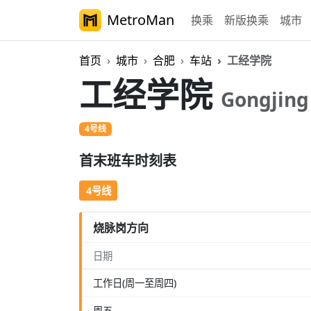
MetroMan
换乘
新版换乘
城市
首页
城市
合肥
车站
工经学院
工经学院
Gongjing
4号线
首末班车时刻表
4号线
烧脉岗方向
日期
工作日(周一至周四)
周五