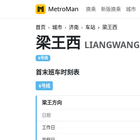
MetroMan
换乘
新版换乘
城市
首页
城市
济南
车站
梁王西
梁王西
LIANGWANG
6号线
首末班车时刻表
6号线
梁王方向
日期
工作日
节假日