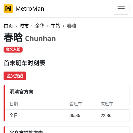
MetroMan
首页
城市
金华
车站
春晗
春晗
Chunhan
金义东线
首末班车时刻表
金义东线
明清宫方向
日期
首班车
末班车
全日
06:36
22:36
义乌高铁站方向