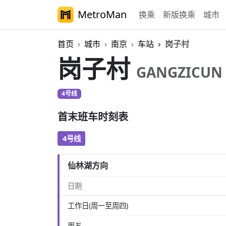
MetroMan
换乘
新版换乘
城市
首页
城市
南京
车站
岗子村
岗子村
GANGZICUN
4号线
首末班车时刻表
4号线
仙林湖方向
日期
工作日(周一至周四)
周五