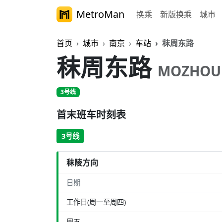
MetroMan
换乘
新版换乘
城市
首页
城市
南京
车站
秣周东路
秣周东路
MOZHOU
3号线
首末班车时刻表
3号线
秣陵方向
日期
工作日(周一至周四)
周五