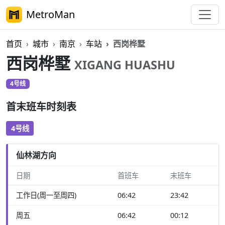
MetroMan
首页
城市
南京
车站
西岗桦墅
西岗桦墅
XIGANG HUASHU
4号线
首末班车时刻表
4号线
仙林湖方向
日期
首班车
末班车
工作日(周一至周四)
06:42
23:42
周五
06:42
00:12