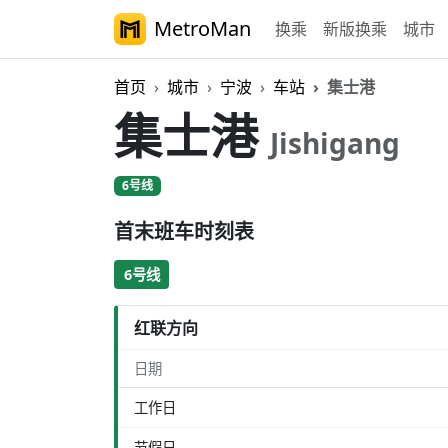
MetroMan
换乘
新版换乘
城市
首页
城市
宁波
车站
集士港
集士港
Jishigang
6号线
首末班车时刻表
6号线
红联方向
日期
工作日
节假日