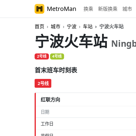
MetroMan
换乘
新版换乘
城市
首页
城市
宁波
车站
宁波火车站
宁波火车站
Ningb
2号线
4号线
首末班车时刻表
2号线
红联方向
日期
工作日
节假日