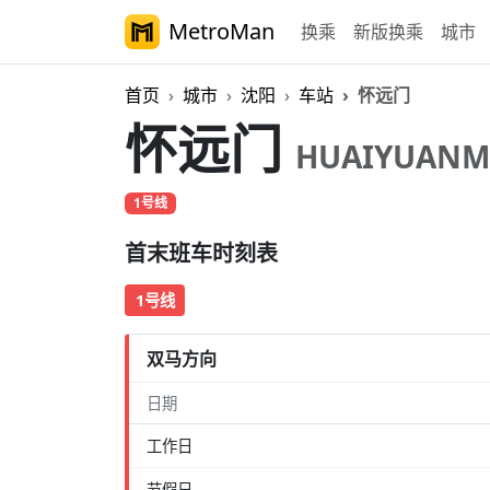
MetroMan
换乘
新版换乘
城市
首页
城市
沈阳
车站
怀远门
怀远门
HUAIYUANM
1号线
首末班车时刻表
1号线
双马方向
日期
工作日
节假日