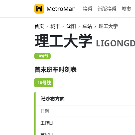
MetroMan
换乘
新版换乘
城市
首页
城市
沈阳
车站
理工大学
理工大学
LIGONG
10号线
首末班车时刻表
10号线
张沙布方向
日期
工作日
节假日