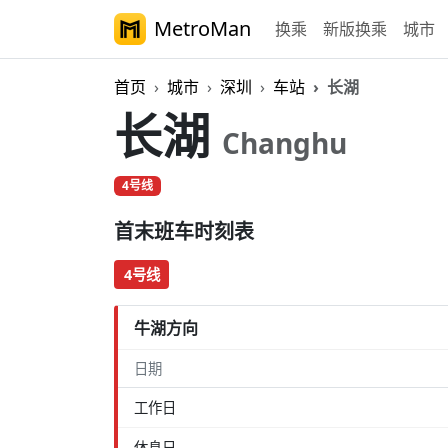
MetroMan
换乘
新版换乘
城市
首页
城市
深圳
车站
长湖
长湖
Changhu
4号线
首末班车时刻表
4号线
牛湖方向
日期
工作日
休息日