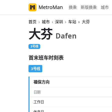
MetroMan
换乘
新版换乘
城市
首页
城市
深圳
车站
大芬
大芬
Dafen
3号线
首末班车时刻表
3号线
福保方向
日期
工作日
休息日