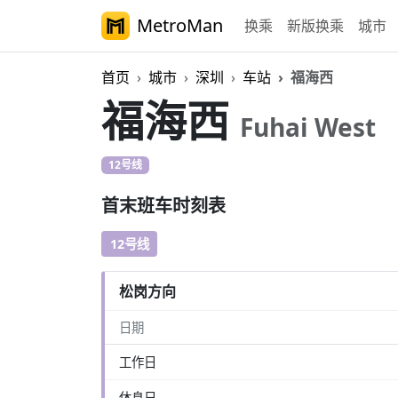
MetroMan
换乘
新版换乘
城市
首页
城市
深圳
车站
福海西
福海西
Fuhai West
12号线
首末班车时刻表
12号线
松岗方向
日期
工作日
休息日