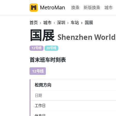
MetroMan
换乘
新版换乘
城市
首页
城市
深圳
车站
国展
国展
Shenzhen World
12号线
20号线
首末班车时刻表
12号线
松岗方向
日期
工作日
休息日