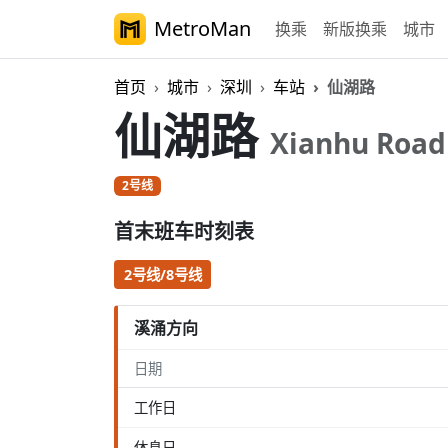
MetroMan
换乘
新版换乘
城市
首页
城市
深圳
车站
仙湖路
仙湖路
Xianhu Road
2号线
首末班车时刻表
2号线/8号线
溪涌方向
日期
工作日
休息日