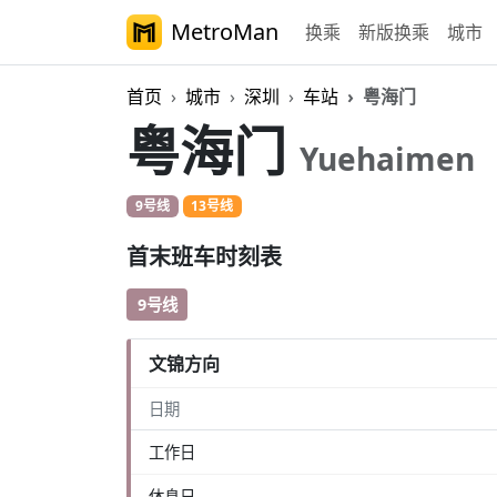
MetroMan
换乘
新版换乘
城市
首页
城市
深圳
车站
粤海门
粤海门
Yuehaimen
9号线
13号线
首末班车时刻表
9号线
文锦方向
日期
工作日
休息日