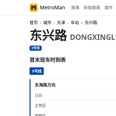
MetroMan
换乘
新版换乘
城市
首页
城市
天津
车站
东兴路
东兴路
DONGXINGL
9号线
首末班车时刻表
9号线
东海路方向
日期
工作日
节假日