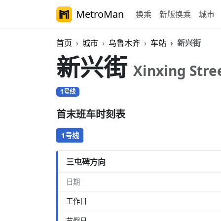
MetroMan
换乘
新版换乘
城市
首页
城市
乌鲁木齐
车站
新兴街
新兴街
Xinxing Stre
1号线
首末班车时刻表
1号线
三屯碑方向
日期
工作日
节假日