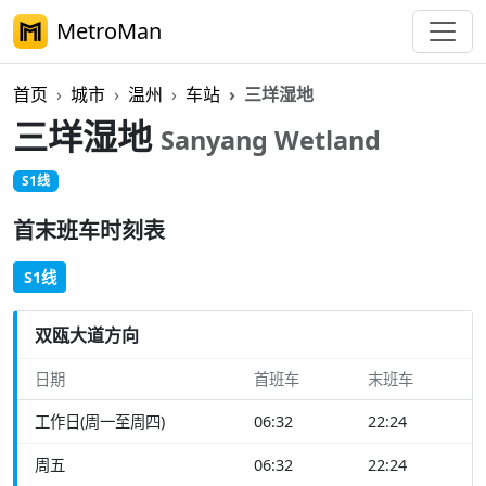
MetroMan
首页
城市
温州
车站
三垟湿地
三垟湿地
Sanyang Wetland
S1线
首末班车时刻表
S1线
双瓯大道方向
日期
首班车
末班车
工作日(周一至周四)
06:32
22:24
周五
06:32
22:24