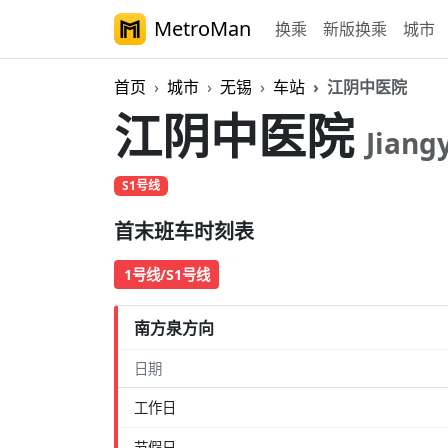
MetroMan
换乘
新版换乘
城市
首页
城市
无锡
车站
江阴中医院
江阴中医院
Jiang
S1号线
首末班车时刻表
1号线/S1号线
南方泉方向
日期
工作日
节假日