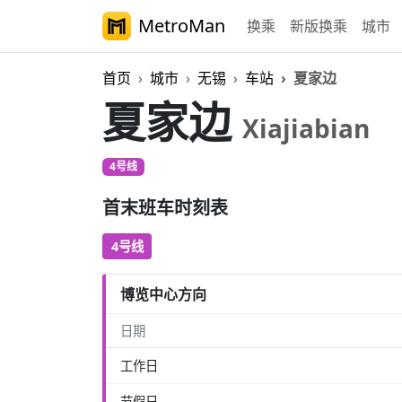
MetroMan
换乘
新版换乘
城市
首页
城市
无锡
车站
夏家边
夏家边
Xiajiabian
4号线
首末班车时刻表
4号线
博览中心方向
日期
工作日
节假日