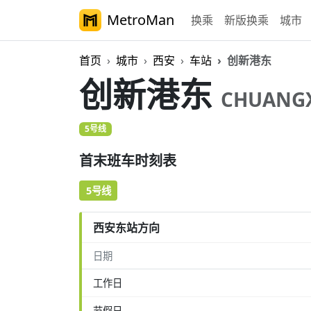
MetroMan
换乘
新版换乘
城市
首页
城市
西安
车站
创新港东
创新港东
CHUANG
5号线
首末班车时刻表
5号线
西安东站方向
日期
工作日
节假日