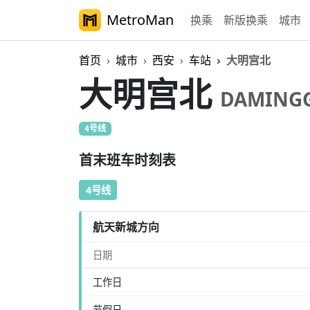
MetroMan
换乘
新版换乘
城市
首页
城市
西安
车站
大明宫北
大明宫北
DAMING
4号线
首末班车时刻表
4号线
航天新城方向
日期
工作日
节假日