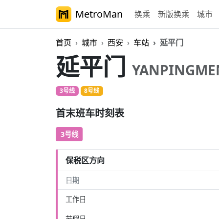
MetroMan
换乘
新版换乘
城市
首页
城市
西安
车站
延平门
延平门
YANPINGME
3号线
8号线
首末班车时刻表
3号线
保税区方向
日期
工作日
节假日