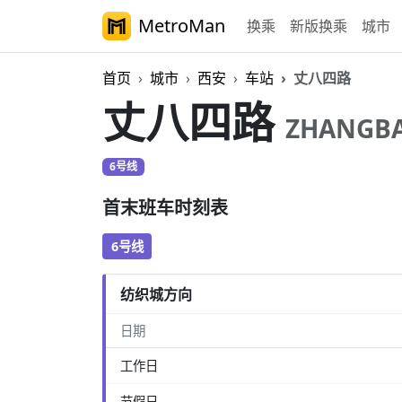
MetroMan
换乘
新版换乘
城市
首页
城市
西安
车站
丈八四路
丈八四路
ZHANGBA
6号线
步行
首末班车时刻表
6号线
纺织城方向
日期
工作日
节假日