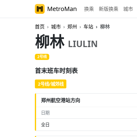
MetroMan
换乘
新版换乘
城市
首页
城市
郑州
车站
柳林
柳林
LIULIN
2号线
首末班车时刻表
2号线/城郊线
郑州航空港站方向
日期
全日