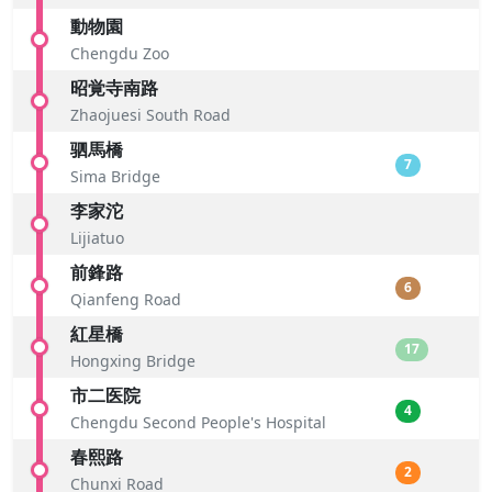
動物園
Chengdu Zoo
昭覚寺南路
Zhaojuesi South Road
驷馬橋
7
Sima Bridge
李家沱
Lijiatuo
前鋒路
6
Qianfeng Road
紅星橋
17
Hongxing Bridge
市二医院
4
Chengdu Second People's Hospital
春熙路
2
Chunxi Road