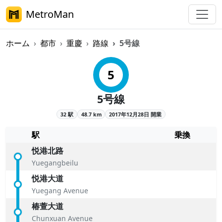
MetroMan
ホーム
都市
重慶
路線
5号線
重慶軌道交通5号線概要
5
5号線
32 駅
48.7 km
2017年12月28日 開業
駅
乗換
悦港北路
Yuegangbeilu
悦港大道
Yuegang Avenue
椿萱大道
Chunxuan Avenue