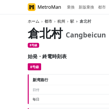
MetroMan
乗換
新版乗換
都市
ホーム
都市
杭州
駅
倉北村
倉北村
Cangbeicun
8号線
始発・終電時刻表
8号線
新湾路行
日付
毎日