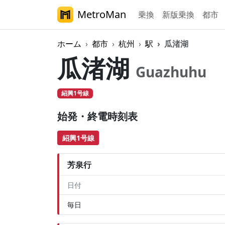
MetroMan
乗換
新版乗換
都市
ホーム
都市
杭州
駅
瓜渚湖
瓜渚湖
Guazhuhu
紹興1号線
始発・終電時刻表
紹興1号線
芳泉行
日付
毎日