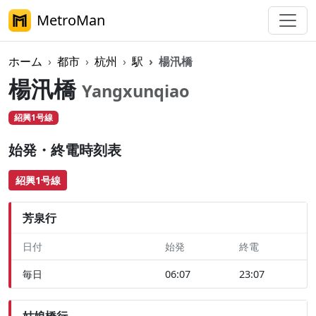
MetroMan
ホーム
都市
杭州
駅
楊汛橋
楊汛橋
Yangxunqiao
紹興1号線
始発・終電時刻表
紹興1号線
芳泉行
日付
始発
終電
毎日
06:07
23:07
姑娘橋行