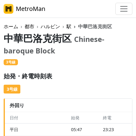
MetroMan
ホーム
都市
ハルビン
駅
中華巴洛克街区
中華巴洛克街区
Chinese-
baroque Block
3号線
始発・終電時刻表
3号線
外回り
日付
始発
終電
平日
05:47
23:23