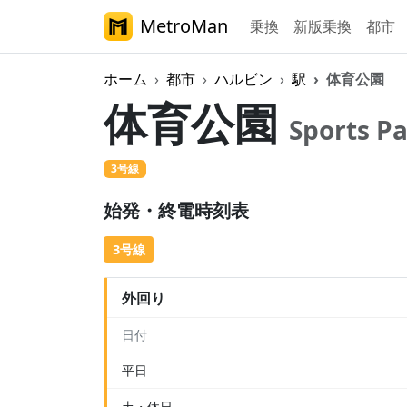
MetroMan
乗換
新版乗換
都市
ホーム
都市
ハルビン
駅
体育公園
体育公園
Sports P
3号線
始発・終電時刻表
3号線
外回り
日付
平日
土・休日