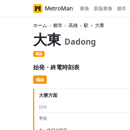
MetroMan
乗換
新版乗換
都市
ホーム
都市
高雄
駅
大東
大東
Dadong
橘線
始発・終電時刻表
橘線
大寮方面
日付
平日
土・休日の前日